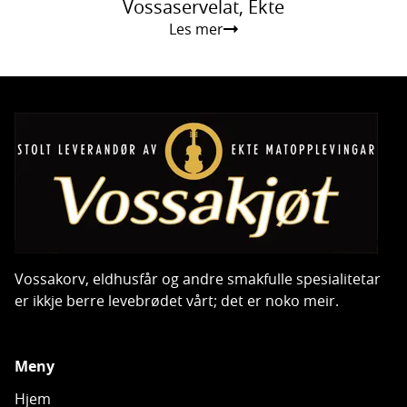
Vossaservelat, Ekte
Les mer
Vossakorv, eldhusfår og andre smakfulle spesialitetar
er ikkje berre levebrødet vårt; det er noko meir.
Meny
Hjem